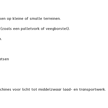
n op kleine of smalle terreinen.
(zoals een palletvork of veegborstel).
n.
atsen
machines voor licht tot middelzwaar laad- en transportwerk.