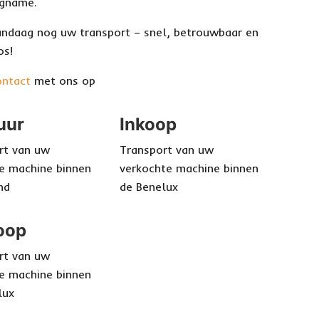
ugname.
andaag nog uw transport – snel, betrouwbaar en
os!
ontact
met ons op
uur
Inkoop
rt van uw
Transport van uw
e machine binnen
verkochte machine binnen
nd
de Benelux
oop
rt van uw
e machine binnen
lux