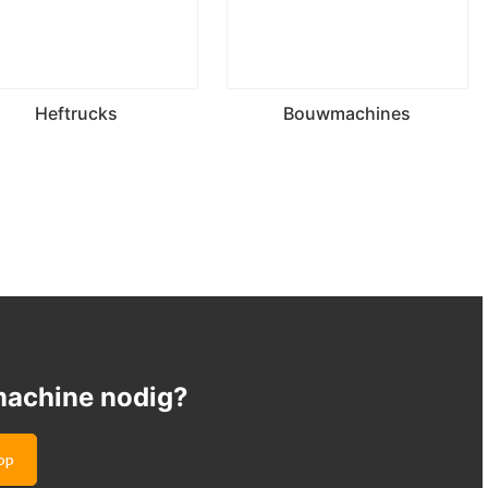
Heftrucks
Bouwmachines
machine nodig?
op