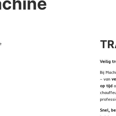
chine
TR
Veilig 
Bij Mac
– van
ve
op tijd
o
chauffe
professi
Snel, b