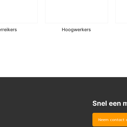
rreikers
Hoogwerkers
Snel een 
Neem contact 