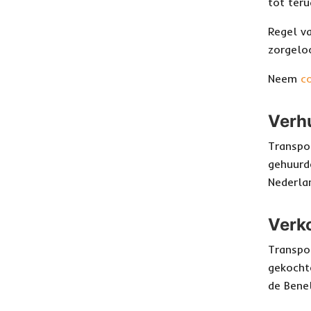
tot ter
Regel v
zorgelo
Neem
c
Verh
Transpo
gehuurd
Nederla
Verk
Transpo
gekocht
de Bene